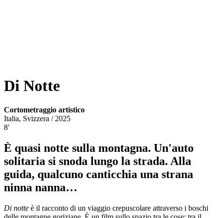
Vai
al
contenuto
Di Notte
Cortometraggio artistico
Italia, Svizzera / 2025
8′
È quasi notte sulla montagna. Un'auto
solitaria si snoda lungo la strada. Alla
guida, qualcuno canticchia una strana
ninna nanna…
Di notte
è il racconto di un viaggio crepuscolare attraverso i boschi
delle montagne goriziane. È un film sullo spazio tra le cose: tra il